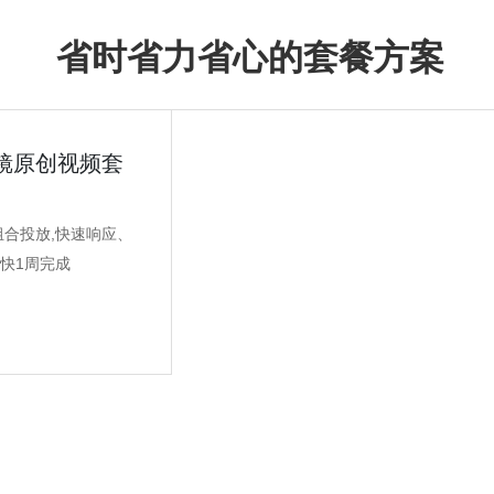
省时省力省心的套餐方案
商标担保注册
商标续展
0风险 不成功退款
保护原商标权益
镜原创视频套
商标异议
商标注销
保护原商标权益
向商标局提出注销商标申
组合投放,快速响应、
快1周完成
商标答辩服务
商标许可备案
无效宣告 提出答辩
授权给其他企业使用商标
出许可合同备案