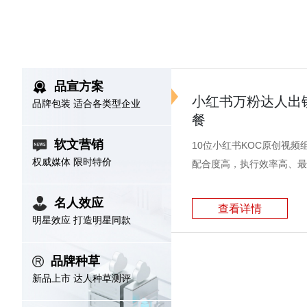
商标顾问注册
立即咨询
1V1顾问保姆式服务
品宣方案
立即选购
产品介绍
小红书万粉达人出
品牌包装 适合各类型企业
餐
软文营销
10位小红书KOC原创视频
权威媒体 限时特价
商标变更
配合度高，执行效率高、最
咨询享好礼
注册人名称/地址发生变更时，提出申请，避
名人效应
查看详情
立即选购
产品介绍
免撤销商标
明星效应 打造明星同款
品牌种草
新品上市 达人种草测评