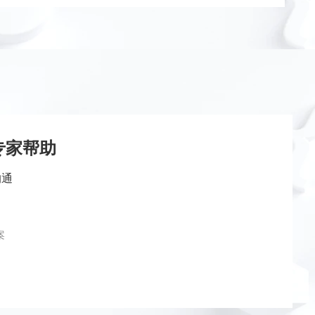
专家帮助
沟通
案